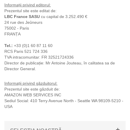
Informații privind editorul:
Prezentul site este editat de:
LBC France SASU
cu capital de 3.252.490 €
24 rue des Jeûneurs
75002 - Paris
FRANȚA
Tel.:
+33 (0)1 60 87 11 60
RCS Paris 521 724 336
TVA intracomunitar: FR 32521724336
Director de publicație: Mr Antoine Jouteau, în calitatea sa de
Director General.
Informații privind găzduitorul:
Prezentul site este găzduit de:
AMAZON WEB SERVICES INC
Sediul Social: 410 Terry Avenue North - Seattle WA 98109-5210 -
USA