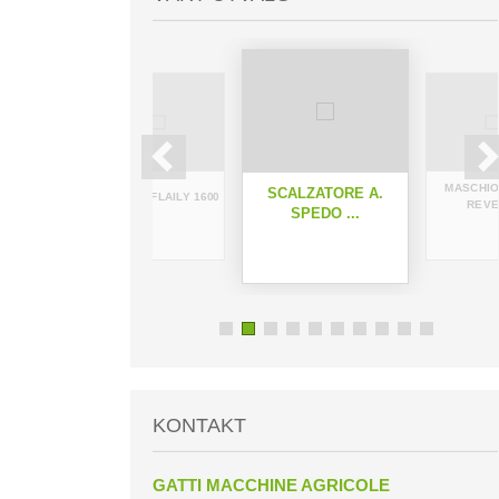
ATORE
MASCHIO
SCALZATORE A.
HERMES FLAILY 1600
I...
REVER
SPEDO ...
KONTAKT
GATTI MACCHINE AGRICOLE