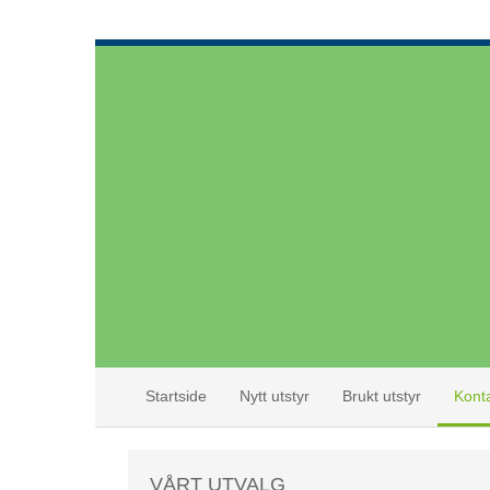
Startside
Nytt utstyr
Brukt utstyr
Kont
VÅRT UTVALG