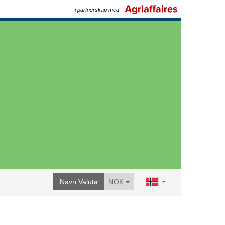
i partnerskap med
Navn Valuta
NOK