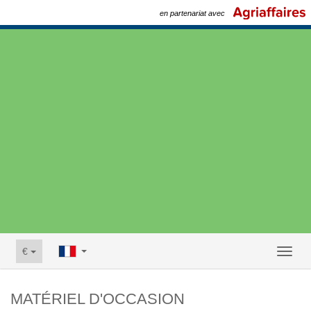
en partenariat avec
€
Toggl
naviga
MATÉRIEL D'OCCASION