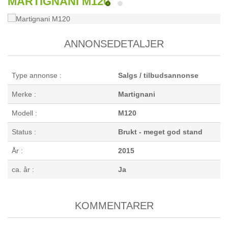
MARTIGNANI M120
ANNONSEDETALJER
Type annonse :
Salgs / tilbudsannonse
Merke :
Martignani
Modell :
M120
Status :
Brukt - meget god stand
År :
2015
ca. år :
Ja
KOMMENTARER