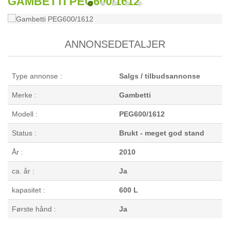
GAMBETTI PEG600/1612
ANNONSEDETALJER
Type annonse :
Salgs / tilbudsannonse
Merke :
Gambetti
Modell :
PEG600/1612
Status :
Brukt - meget god stand
År :
2010
ca. år :
Ja
kapasitet :
600 L
Første hånd :
Ja