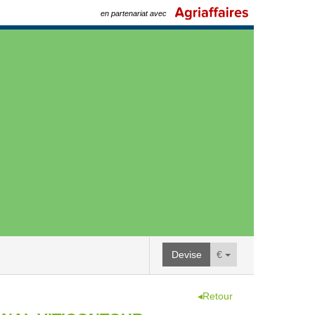
en partenariat avec
Devise
€
◂Retour