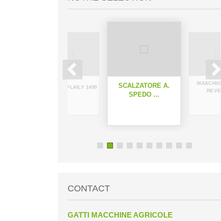
ATORE
MASCHIO
SCALZATORE A.
HERMES FLAILY 1600
I...
REVER
SPEDO ...
CONTACT
GATTI MACCHINE AGRICOLE