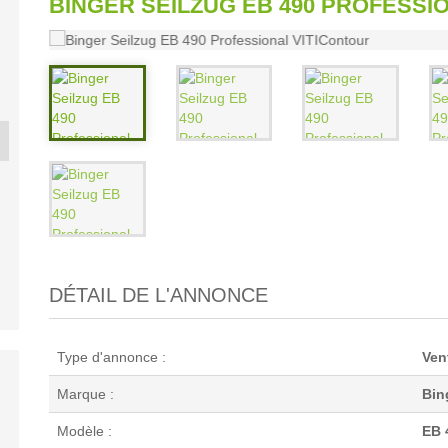
BINGER SEILZUG EB 490 PROFESSI
 BL 170
ELEVATORE
VBC L2
GASP
...
TECNOAGRI ...
DÉTAIL DE L'ANNONCE
Type d'annonce :
Vent
Marque :
Bin
Modèle :
EB 