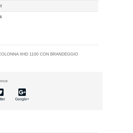
f
4
A DI COLONNA XHD 1100 CON BRANDEGGIO
once
tter
Google+