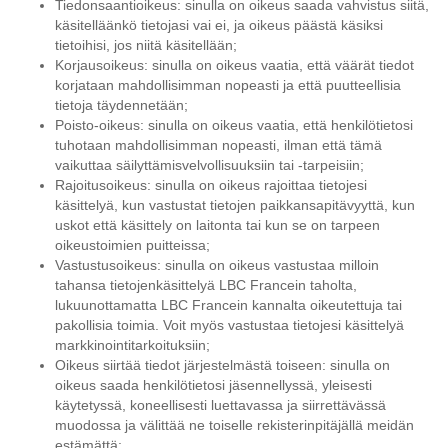
Tiedonsaantioikeus: sinulla on oikeus saada vahvistus siitä,
käsitelläänkö tietojasi vai ei, ja oikeus päästä käsiksi
tietoihisi, jos niitä käsitellään;
Korjausoikeus: sinulla on oikeus vaatia, että väärät tiedot
korjataan mahdollisimman nopeasti ja että puutteellisia
tietoja täydennetään;
Poisto-oikeus: sinulla on oikeus vaatia, että henkilötietosi
tuhotaan mahdollisimman nopeasti, ilman että tämä
vaikuttaa säilyttämisvelvollisuuksiin tai -tarpeisiin;
Rajoitusoikeus: sinulla on oikeus rajoittaa tietojesi
käsittelyä, kun vastustat tietojen paikkansapitävyyttä, kun
uskot että käsittely on laitonta tai kun se on tarpeen
oikeustoimien puitteissa;
Vastustusoikeus: sinulla on oikeus vastustaa milloin
tahansa tietojenkäsittelyä LBC Francein taholta,
lukuunottamatta LBC Francein kannalta oikeutettuja tai
pakollisia toimia. Voit myös vastustaa tietojesi käsittelyä
markkinointitarkoituksiin;
Oikeus siirtää tiedot järjestelmästä toiseen: sinulla on
oikeus saada henkilötietosi jäsennellyssä, yleisesti
käytetyssä, koneellisesti luettavassa ja siirrettävässä
muodossa ja välittää ne toiselle rekisterinpitäjällä meidän
estämättä;