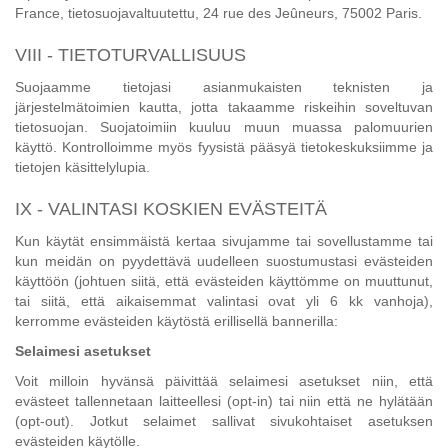
France, tietosuojavaltuutettu, 24 rue des Jeûneurs, 75002 Paris.
VIII - TIETOTURVALLISUUS
Suojaamme tietojasi asianmukaisten teknisten ja
järjestelmätoimien kautta, jotta takaamme riskeihin soveltuvan
tietosuojan. Suojatoimiin kuuluu muun muassa palomuurien
käyttö. Kontrolloimme myös fyysistä pääsyä tietokeskuksiimme ja
tietojen käsittelylupia.
IX - VALINTASI KOSKIEN EVÄSTEITÄ
Kun käytät ensimmäistä kertaa sivujamme tai sovellustamme tai
kun meidän on pyydettävä uudelleen suostumustasi evästeiden
käyttöön (johtuen siitä, että evästeiden käyttömme on muuttunut,
tai siitä, että aikaisemmat valintasi ovat yli 6 kk vanhoja),
kerromme evästeiden käytöstä erillisellä bannerilla:
Selaimesi asetukset
Voit milloin hyvänsä päivittää selaimesi asetukset niin, että
evästeet tallennetaan laitteellesi (opt-in) tai niin että ne hylätään
(opt-out). Jotkut selaimet sallivat sivukohtaiset asetuksen
evästeiden käytölle.