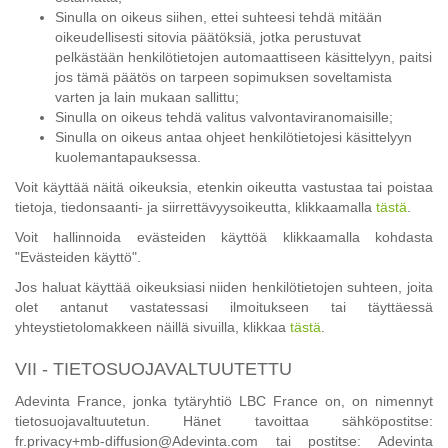
Sinulla on oikeus siihen, ettei suhteesi tehdä mitään
oikeudellisesti sitovia päätöksiä, jotka perustuvat
pelkästään henkilötietojen automaattiseen käsittelyyn, paitsi
jos tämä päätös on tarpeen sopimuksen soveltamista
varten ja lain mukaan sallittu;
Sinulla on oikeus tehdä valitus valvontaviranomaisille;
Sinulla on oikeus antaa ohjeet henkilötietojesi käsittelyyn
kuolemantapauksessa.
Voit käyttää näitä oikeuksia, etenkin oikeutta vastustaa tai poistaa
tietoja, tiedonsaanti- ja siirrettävyysoikeutta, klikkaamalla
tästä
.
Voit hallinnoida evästeiden käyttöä klikkaamalla kohdasta
"Evästeiden käyttö".
Jos haluat käyttää oikeuksiasi niiden henkilötietojen suhteen, joita
olet antanut vastatessasi ilmoitukseen tai täyttäessä
yhteystietolomakkeen näillä sivuilla, klikkaa
tästä
.
VII - TIETOSUOJAVALTUUTETTU
Adevinta France, jonka tytäryhtiö LBC France on, on nimennyt
tietosuojavaltuutetun. Hänet tavoittaa sähköpostitse:
fr.privacy+mb-diffusion@Adevinta.com tai postitse: Adevinta