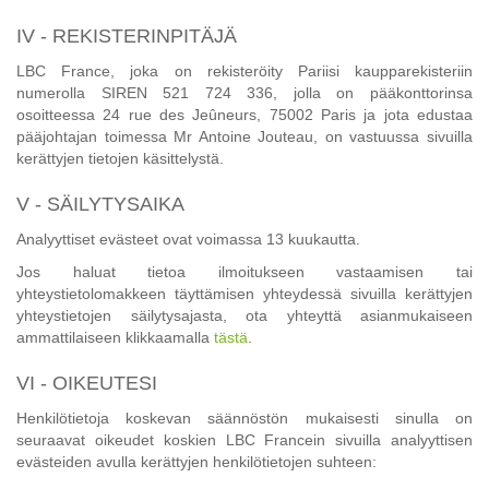
IV - REKISTERINPITÄJÄ
LBC France, joka on rekisteröity Pariisi kaupparekisteriin
numerolla SIREN 521 724 336, jolla on pääkonttorinsa
osoitteessa 24 rue des Jeûneurs, 75002 Paris ja jota edustaa
pääjohtajan toimessa Mr Antoine Jouteau, on vastuussa sivuilla
kerättyjen tietojen käsittelystä.
V - SÄILYTYSAIKA
Analyyttiset evästeet ovat voimassa 13 kuukautta.
Jos haluat tietoa ilmoitukseen vastaamisen tai
yhteystietolomakkeen täyttämisen yhteydessä sivuilla kerättyjen
yhteystietojen säilytysajasta, ota yhteyttä asianmukaiseen
ammattilaiseen klikkaamalla
tästä
.
VI - OIKEUTESI
Henkilötietoja koskevan säännöstön mukaisesti sinulla on
seuraavat oikeudet koskien LBC Francein sivuilla analyyttisen
evästeiden avulla kerättyjen henkilötietojen suhteen: