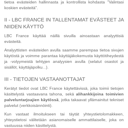
tietoa evästeiden hallinnasta ja kontrollista kohdasta "Valintasi
koskien evästeitä".
II - LBC FRANCE IN TALLENTAMAT EVÄSTEET JA
NIIDEN KÄYTTÖ
LBC France käyttää näillä sivuilla ainoastaan analyyttisiä
evästeitä.
Analyyttisten evästeiden avulla saamme parempaa tietoa sivujen
käytöstä ja voimme parantaa käyttäjäkokemusta käyttötiheydestä
ja -volyymeistä tehtyjen analyysien avulla (selatut osastot ja
sisällöt, käyttäjäpolku...).
III - TIETOJEN VASTAANOTTAJAT
Kerätyt tiedot ovat LBC France käytettävissä, joka toimii tietojen
käsittelystä vastaavana tahona, sekä
alihankkijoina toimivien
palveluntarjoajien käytössä
, jotka takaavat yllämainitut tekniset
palvelut (verkkoisännöinti).
Kun vastaat ilmoitukseen tai täytät yhteystietolomakkeen,
yhteystietosi välitetään asianomaiselle ammattilaiselle, joka on
vastuussa niiden käsittelystä.