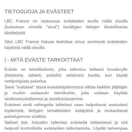
TIETOSUOJA JA EVÄSTEET
LBC France on vastuussa evästeiden avulla näillä sivuilla
(kutsutaan nimellä "sivut") kerättyjen tietojen tilastollisesta
käsittelystä.
Siksi LBC France haluaa tiedottaa sinua avoimesti evästeiden
käytöstä näillä sivuilla.
I - MITÄ EVÄSTE TARKOITTAA?
Eväste on tekstitiedosto, joka tallentuu laitteesi kovalevylle
(tietokone, tabletti, puhelin) selaimesi kautta, kun käytät
nettipohjaista palvelua.
Sana "evästeet" tässä evästekäytännössä viittaa kaikkiin jäljittäjiin
ja muihin vastaaviin tekniikoihin, joita voidaan käyttää
verkkosivustollamme ja sovelluksissamme.
Evästeet eivät vahingoita laitteitasi vaan helpottavat asetustesi
löytämistä, tiettyjen lomakkeiden esitäyttöä ja mukauttavat
palvelujemme sisältöä.
Valitset itse, haluatko tallentaa evästeitä laitteeseesi ja voit
helposti kontrolloida evästeiden tallentamista. Löydät tarkempaa