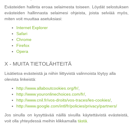
Evästeiden hallinta eroaa selaimesta toiseen. Löydät selostuksen
evästeiden hallinnasta selaimesi ohjeista, joista selviää myös,
miten voit muuttaa asetuksiasi:
Internet Explorer
Safari
Chrome
Firefox
Opera
X - MUITA TIETOLÄHTEITÄ
Lisätietoa evästeistä ja niihin liittyvistä valinnoista löytyy alla
olevista linkeistä:
http://www.allaboutcookies.org/fr/
,
http://www.youronlinechoices.com/fr/
,
http://www.cnil.fr/vos-droits/vos-traces/les-cookies/
,
http://www.google.com/intl/fr/policies/privacy/partners/
Jos sinulla on kysyttävää näillä sivuilla käytettävistä evästeistä,
voit olla yhteydessä meihin klikkamalla
tästä
.