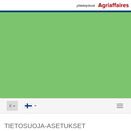
yhteistyössä
€
Toggl
naviga
TIETOSUOJA-ASETUKSET