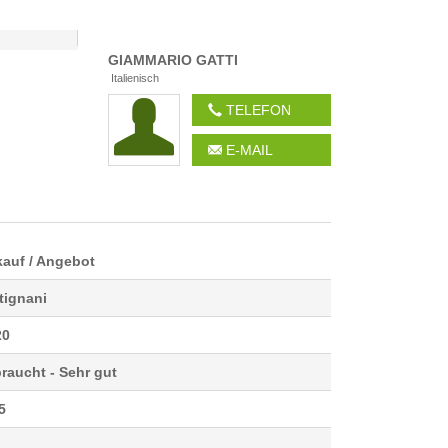
GIAMMARIO
GATTI
Italienisch
TELEFON
E-MAIL
SCAVALLATORE
ARDO
MARTIGNANI M120
FRIULI DI
RINIERI
kauf / Angebot
tignani
20
raucht - Sehr gut
5