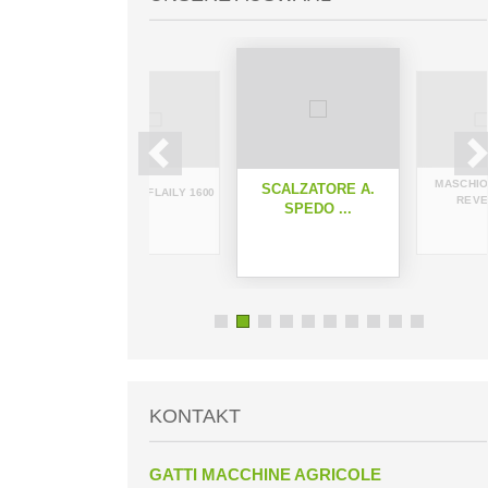
ATORE
MASCHIO
SCALZATORE A.
HERMES FLAILY 1600
I...
REVER
SPEDO ...
KONTAKT
GATTI MACCHINE AGRICOLE