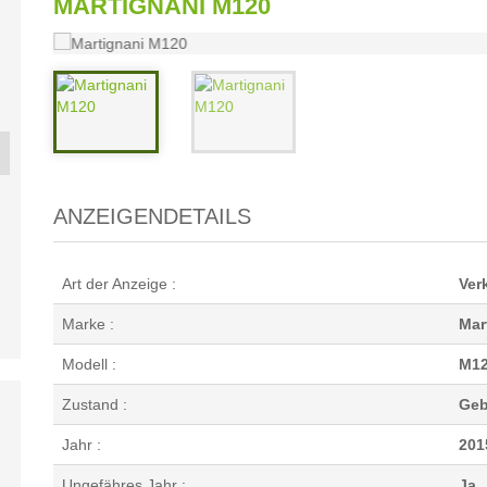
MARTIGNANI M120
 BL 170
ELEVATORE
VBC L2
GASP
...
TECNOAGRI ...
ANZEIGENDETAILS
Art der Anzeige :
Ver
Marke :
Mar
Modell :
M1
Zustand :
Geb
Jahr :
201
Ungefähres Jahr :
Ja